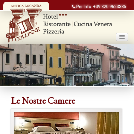
Home
Per Info. +39 320 9623335
Chi siamo
Le nostre camere
Il Ristorante
Eventi e Dintorni
Contatti
Le Nostre Camere